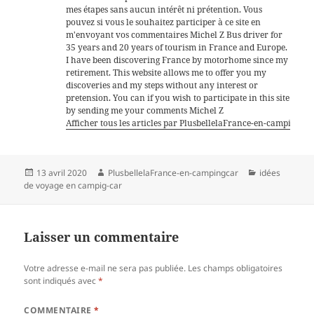
mes étapes sans aucun intérêt ni prétention. Vous
pouvez si vous le souhaitez participer à ce site en
m'envoyant vos commentaires Michel Z Bus driver for
35 years and 20 years of tourism in France and Europe.
I have been discovering France by motorhome since my
retirement. This website allows me to offer you my
discoveries and my steps without any interest or
pretension. You can if you wish to participate in this site
by sending me your comments Michel Z
Afficher tous les articles par PlusbellelaFrance-en-campingca
Publié
Auteur
Catégories
13 avril 2020
PlusbellelaFrance-en-campingcar
idées
le
de voyage en campig-car
Laisser un commentaire
Votre adresse e-mail ne sera pas publiée.
Les champs obligatoires
sont indiqués avec
*
COMMENTAIRE
*