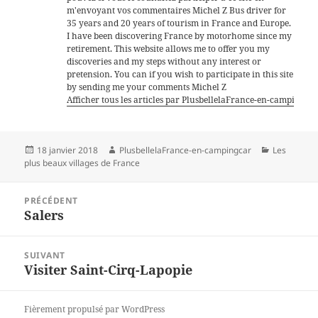
m'envoyant vos commentaires Michel Z Bus driver for
35 years and 20 years of tourism in France and Europe.
I have been discovering France by motorhome since my
retirement. This website allows me to offer you my
discoveries and my steps without any interest or
pretension. You can if you wish to participate in this site
by sending me your comments Michel Z
Afficher tous les articles par PlusbellelaFrance-en-campingca
Publié
Auteur
Catégories
18 janvier 2018
PlusbellelaFrance-en-campingcar
Les
le
plus beaux villages de France
Navigation
PRÉCÉDENT
de
Salers
Article
l’article
précédent :
SUIVANT
Visiter Saint-Cirq-Lapopie
Article
suivant :
Fièrement propulsé par WordPress