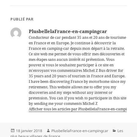
PUBLIÉ PAR
PlusbellelaFrance-en-campingcar
Conducteur de car pendant 35 ans et 20 ans de tourisme
en France et en Europe. Je continue à découvrir la
France en camping-car depuis mon départ à la retraite.
Ce site web me permet de vous offrir mes découvertes et
mes étapes sans aucun intérêt ni prétention. Vous
pouvez si vous le souhaitez participer à ce site en
m'envoyant vos commentaires Michel Z Bus driver for
35 years and 20 years of tourism in France and Europe.
I have been discovering France by motorhome since my
retirement. This website allows me to offer you my
discoveries and my steps without any interest or
pretension. You can if you wish to participate in this site
by sending me your comments Michel Z
Afficher tous les articles par PlusbellelaFrance-en-campingca
Publié
Auteur
Catégories
18 janvier 2018
PlusbellelaFrance-en-campingcar
Les
le
plus beaux villages de France