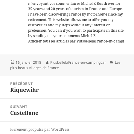
m'envoyant vos commentaires Michel Z Bus driver for
35 years and 20 years of tourism in France and Europe.
I have been discovering France by motorhome since my
retirement. This website allows me to offer you my
discoveries and my steps without any interest or
pretension. You can if you wish to participate in this site
by sending me your comments Michel Z
Afficher tous les articles par PlusbellelaFrance-en-campingca
Publié
Auteur
Catégories
16 janvier 2018
PlusbellelaFrance-en-campingcar
Les
le
plus beaux villages de France
Navigation
PRÉCÉDENT
de
Riquewihr
Article
l’article
précédent :
SUIVANT
Castellane
Article
suivant :
Fièrement propulsé par WordPress